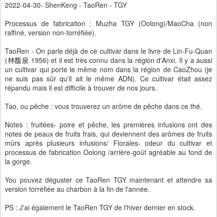
2022-04-30- ShenKeng - TaoRen - TGY
Processus de fabrication : Muzha TGY (Oolong)/MaoCha (non
raffiné, version non-torréfiée).
TaoRen - On parle déjà de ce cultivar dans le livre de Lin-Fu-Quan
(林馥泉 1956) et il est très connu dans la région d'Anxi. Il y a aussi
un cultivar qui porte le même nom dans la région de CaoZhou (je
ne suis pas sûr qu'il ait le même ADN). Ce cultivar était assez
répandu mais il est difficile à trouver de nos jours.
Tao, ou pêche : vous trouverez un arôme de pêche dans ce thé.
Notes : fruitées- poire et pêche, les premières infusions ont des
notes de peaux de fruits frais, qui deviennent des arômes de fruits
mûrs après plusieurs infusions/ Florales- odeur du cultivar et
processus de fabrication Oolong /arrière-goût agréable au fond de
la gorge.
You pouvez déguster ce TaoRen TGY maintenant et attendre sa
version torréfiée au charbon à la fin de l'année.
PS : J'ai également le TaoRen TGY de l'hiver dernier en stock.