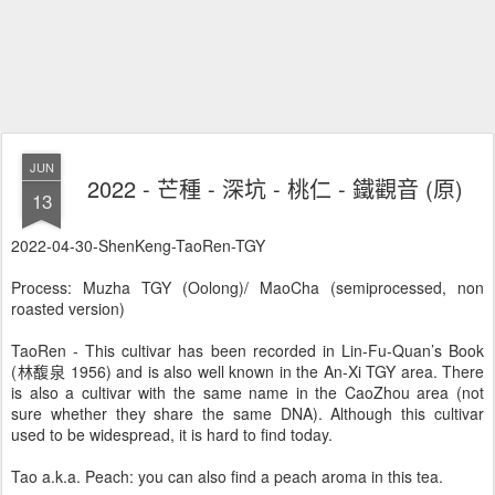
JUN
2022 - 芒種 - 深坑 - 桃仁 - 鐵觀音 (原)
13
2022-04-30-ShenKeng-TaoRen-TGY
Process: Muzha TGY (Oolong)/ MaoCha (semiprocessed, non
roasted version)
TaoRen - This cultivar has been recorded in Lin-Fu-Quan’s Book
(林馥泉 1956) and is also well known in the An-Xi TGY area. There
is also a cultivar with the same name in the CaoZhou area (not
sure whether they share the same DNA). Although this cultivar
used to be widespread, it is hard to find today.
Tao a.k.a. Peach: you can also find a peach aroma in this tea.