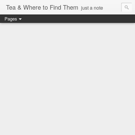
Tea & Where to Find Them
just a note
Pages