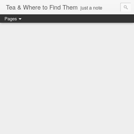
Tea & Where to Find Them
just a note
Pages