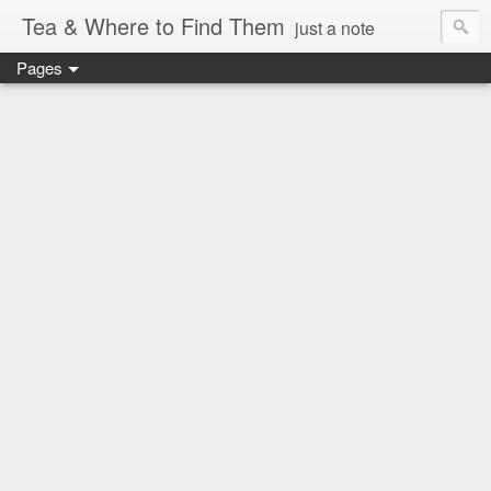
Tea & Where to Find Them
just a note
Pages