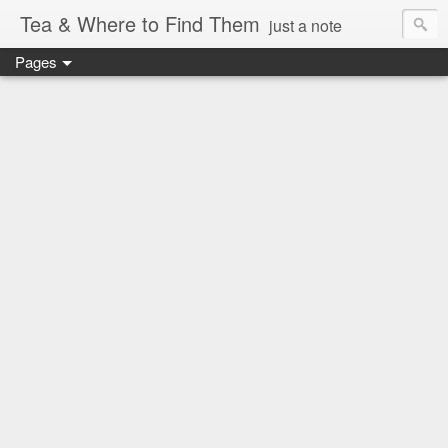
Tea & Where to Find Them
just a note
Pages