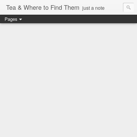
Tea & Where to Find Them
just a note
Pages