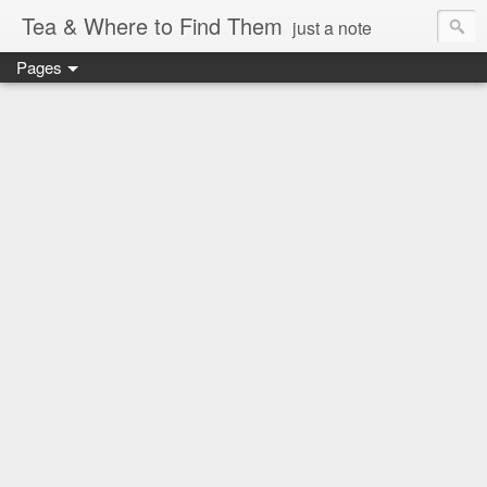
Tea & Where to Find Them
just a note
Pages