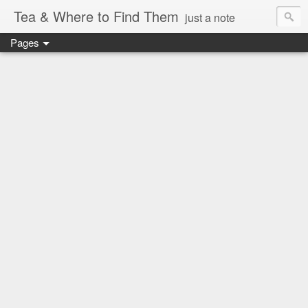
Tea & Where to Find Them
just a note
Pages