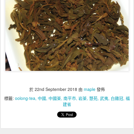
於
22nd September 2018
由
maple
發佈
標籤:
oolong-tea
中國
中國茶
南平市
岩茶
慧苑
武夷
白雞冠
福
建省