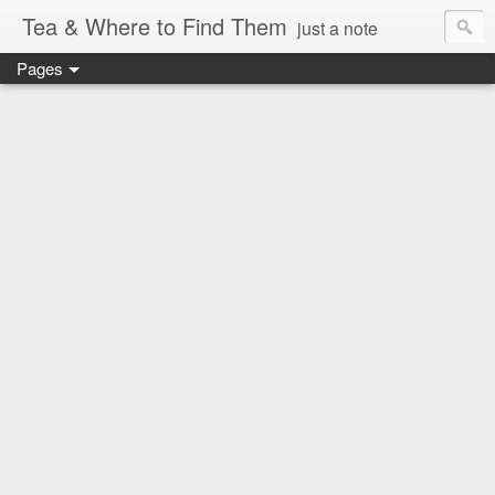
Tea & Where to Find Them
just a note
Pages