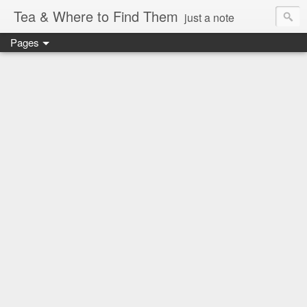
Tea & Where to Find Them
just a note
Pages