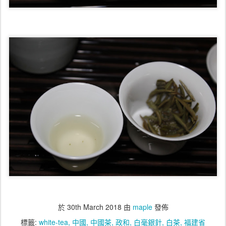
於
30th March 2018
由
maple
發佈
標籤:
white-tea
中國
中國茶
政和
白毫銀針
白茶
福建省