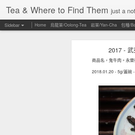
Tea & Where to Find Them
just a no
Sidebar
Home
烏龍茶/Oolong-Tea
岩茶/Yan-Cha
包種/Ba
2022.04 - 穀雨 - 桃園 - 鐵觀音種 - 包種
202
2017 - 
2022 - 小寒 - 桃園 - 青心大冇 - 熱團揉 - 白毫烏龍
2022.04.27 - JiaoBanShan TGY Baozh
and during the withering process. B
商品名，鬼牛肉。永樂
with other cultivars. It is difficult
2022.04 - 清明 - 桃園 - 復興 - 水仙種 - 白毫烏龍
2018.01.20 - 5g/
This TGY BaoZhong reveals a light a
2022.04 - 芒種 - 石碇 - 播田早 - 白毫烏龍
aftertaste / the structure of its ar
You can drink this TGY BaoZhong now
2021.09 - 白露 - 新竹-五峰鄉-紅心大冇-野放-炭焙-蜜香烏龍
#TGY #BaoZhong #wildtea #tea #go
2022 - 清明 - 新竹 - 紅心大冇 - 烏龍茶
2022.04.27 - 角板山 - 鐵觀音 - 包種
2022 - 清明 - 南投 - 鹿谷 - 鳳凰 - 野放 - 金萱 - 烏龍
鐵觀音，矜貴需要心力照顧且產量非
度非常的高。
2022 - 驚蟄 - 坪林 - 白毛猴 - 野放 - 綠茶