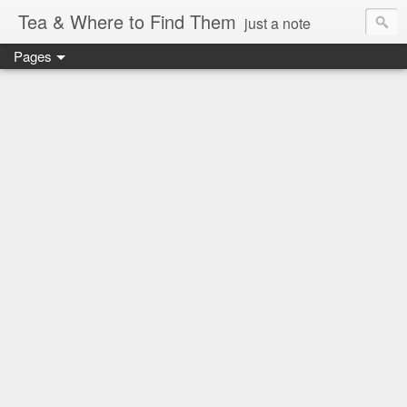
Tea & Where to Find Them
just a note
Pages