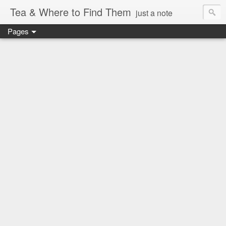
Tea & Where to Find Them
just a note
Pages