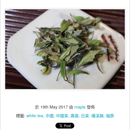
於
19th May 2017
由
maple
發佈
標籤:
white-tea
中國
中國茶
壽眉
白茶
磻溪鎮
福鼎