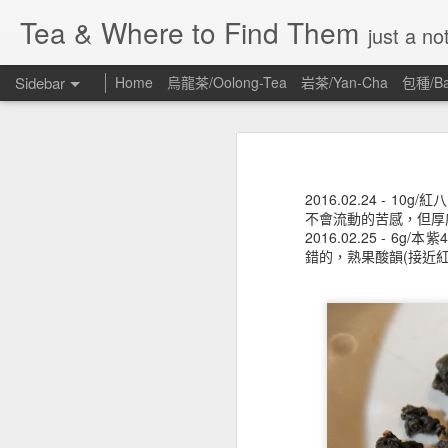
Tea & Where to Find Them
just a no
Sidebar
Home
烏龍茶/Oolong-Tea
岩茶/Yan-Cha
包種/Ba
2022.04 - 穀雨 - 桃園 - 鐵觀音種 - 包種
202
2022 - 小寒 - 桃園 - 青心大冇 - 熱團揉 - 白毫烏龍
2022.04.27 - JiaoBanShan TGY Baozh
and during the withering process. B
2016.02.24 - 
with other cultivars. It is difficult
2022.04 - 清明 - 桃園 - 復興 - 水仙種 - 白毫烏龍
不會流動的苦感，但厚
2016.02.25 -
This TGY BaoZhong reveals a light a
錯的，熟果酸韻(接近紅
2022.04 - 芒種 - 石碇 - 播田早 - 白毫烏龍
aftertaste / the structure of its ar
You can drink this TGY BaoZhong now
2021.09 - 白露 - 新竹-五峰鄉-紅心大冇-野放-炭焙-蜜香烏龍
#TGY #BaoZhong #wildtea #tea #go
2022 - 清明 - 新竹 - 紅心大冇 - 烏龍茶
2022.04.27 - 角板山 - 鐵觀音 - 包種
2022 - 清明 - 南投 - 鹿谷 - 鳳凰 - 野放 - 金萱 - 烏龍
鐵觀音，矜貴需要心力照顧且產量非
度非常的高。
2022 - 驚蟄 - 坪林 - 白毛猴 - 野放 - 綠茶