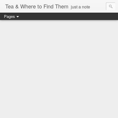
Tea & Where to Find Them
just a note
Pages