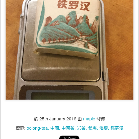
於
25th January 2016
由
maple
發佈
標籤:
oolong-tea
中國
中國茶
岩茶
武夷
海堤
鐵羅漢