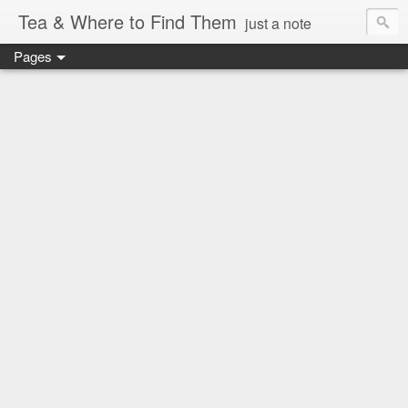
Tea & Where to Find Them
just a note
Pages