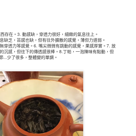
雖是包種卻有別於坪林師父的手路，舌面上的沉重感透露著師父的想法及
st un cultivar qui demande beaucoup de soins, lorsqu’il pousse co
Y vendus dans le commerce (TGY est aussi le nom d’un thé) sont souve
ifficile de trouver un TGY « ZhengCong » (le véritable cultivar TGY) culti
了些東西存在。3. 動感缺，穿透力很好，細緻的氣息往上。
仙氣息缺乏，苔感也缺，但有往外擴散的感覺，薄但力道弱。
，無穿透力等感覺。6. 嘴尖微微有跳動的感覺，果感厚實。7. 放
’orchidée. Même si c’est un thé de style Baozhong, sa texture/ son 
...鐵的沉感，但往下的傳透感很棒。8.丁帕，一泡陳味有點動，但
évèle la pensée et la trajectoire du maître de thé qui l’a fabriqué. Vo
...少了很多，整體變的單調。
 fin d’année pour sa version torréfiée au charbon.
 #thegongfu