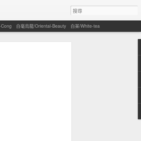
-Cong
白毫烏龍/Oriental-Beauty
白茶/White-tea
 in the farm
e often made
l.
 / its sweet
鐵觀音實在難