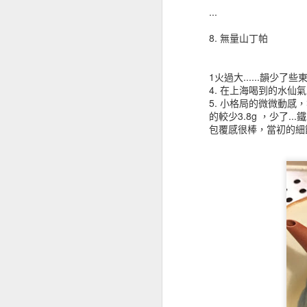
...
鐵觀音包種，帶一絲品種蘭花香氣，
2022. - 小滿 - 桃園 - 小葉種蒔茶 - 野放老欉 - 紅茶
27.04.2022 –
8. 無量山丁帕
Le JianBaoShan TG (TieGuanYin) e
2022 - 小滿 - 桃園 - 紅玉實 - 紅茶
flétrissage. C’est pourquoi les TG
à partir d’autres cultivars. Il est d
1火過大......韻少
propre.
2022 - 立夏 - 桃園 - 紅玉實 - 烏龍
4. 在上海喝到的水
5. 小格局的微微動感
Ce TGY Baozhong a un léger arôme d
的較少3.8g ，少了
2022 - 芒種 - 深坑 - 桃仁 - 鐵觀音 (原)
sucré/ la structure de ses arômes r
包覆感很棒，當初的細節
déguster maintenant, ou attendre la
2022 - 清明 - 桃園 大溪 - 小葉種蒔茶 - 老欉野放 - 紅茶
#TGY #BaoZhong #thésauvage #thé
2022 - 春分 - 桃園 - 黃柑種 - 野放老欉 - 紅茶
2022 - 谷雨 - 深坑 - 桃仁種 - 鐵觀音
2022 - 谷雨 - 坪林 - 慢種 - 包種茶
2022 - 清明 - 坪林 - 不知種 - 野放高欉包種
2020 - 秋 - 新北 - 石碇 - 碳焙佛手