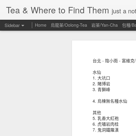
Tea & Where to Find Them
just a no
Sidebar
Home
烏龍茶/Oolong-Tea
岩茶/Yan-Cha
包種/Ba
2022.04 - 穀雨 - 桃園 - 鐵觀音種 - 包種
202
2022 - 小寒 - 桃園 - 青心大冇 - 熱團揉 - 白毫烏龍
2022.04.27 - JiaoBanShan TGY Baozh
and during the withering process. B
台北 - 陰小雨 - 富維克
with other cultivars. It is difficult
2022.04 - 清明 - 桃園 - 復興 - 水仙種 - 白毫烏龍
水仙
This TGY BaoZhong reveals a light a
1. 大坑口
2022.04 - 芒種 - 石碇 - 播田早 - 白毫烏龍
aftertaste / the structure of its ar
2. 賭博岩
3. 青獅峰
You can drink this TGY BaoZhong now
2021.09 - 白露 - 新竹-五峰鄉-紅心大冇-野放-炭焙-蜜香烏龍
4. 烏棟無名種水仙
#TGY #BaoZhong #wildtea #tea #go
2022 - 清明 - 新竹 - 紅心大冇 - 烏龍茶
其他
2022.04.27 - 角板山 - 鐵觀音 - 包種
5. 乳香大紅袍
2022 - 清明 - 南投 - 鹿谷 - 鳳凰 - 野放 - 金萱 - 烏龍
6. 虎嘯岩肉桂
鐵觀音，矜貴需要心力照顧且產量非
7. 鬼洞鐵羅漢
度非常的高。
2022 - 驚蟄 - 坪林 - 白毛猴 - 野放 - 綠茶