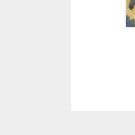
2021 - 冬 - 台灣 - 岩茶品種 - 炭焙包種
2022 - 清明 - 坪林 - 竹葉紅心 - 包種
2022 - 春分 - 三峽 - 青心柑種 - 綠茶
2022 - 春分 - 桃園 - 台灣原生山茶 - 扁茶
2022 - 三峽 - 青心大冇 - 綠茶
2022 - 雨水 - 桃園 - 播田早
2022.01 - 小寒 - 桃園 - 青心大冇 - 白毫烏龍
2021 - 04 - 廬山雲霧茶
2016 - 新店 - 烏龍種 - 半球型半發酵
2021 - 大雪 - 桃園 - 大葉種 - 半發酵烏龍茶