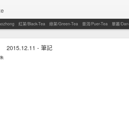
te
ozhong
紅茶/Black-Tea
綠茶/Green-Tea
普洱/Puer-Tea
單叢/Dan
2.04 - 穀雨 - 桃園 - 鐵觀音種 - 包種
2015.12.11 - 筆記
ong TGY (TieGuanYin) is a cultivar that requires a lot of care, both
ecause of this, TGY (it is also the name of a tea) sold to customers ar
/朱
 to find a “ZhengCong” (Real TGY cultivar) TGY that was farmed on clean soi
roma with orchid scent. Although it’s a BaoZhong-style tea, its texture
oma show the thoughts and background of the tea master.
 and wait for its charcoal roasted version at the end of the year.
nfutea
常低，又因容易木質化而叨水困難。在市場上要找到正欉且乾淨土壤的