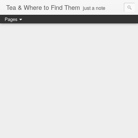
Tea & Where to Find Them
just a note
Pages