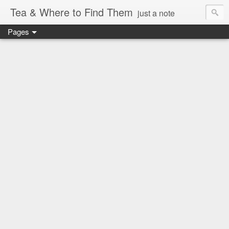
Tea & Where to Find Them
just a note
Pages