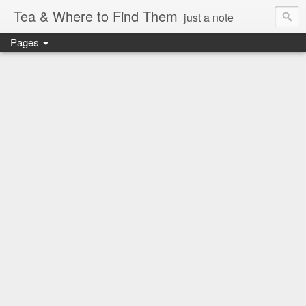
Tea & Where to Find Them
just a note
Pages