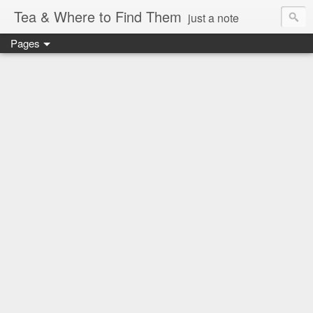
Tea & Where to Find Them
just a note
Pages