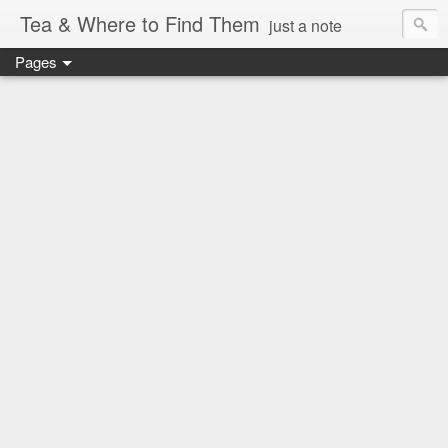
Tea & Where to Find Them
just a note
Pages