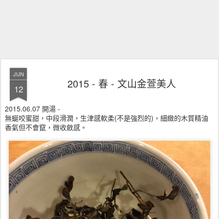
JUN
2015 - 春 - 文山金萱美人
12
2015.06.07 開湯 -
無蜒咬蜜甜，中段滑潤，生津感軟柔(不是強烈的)，細緻的木質精油
香氣但不會竄，微收斂感。