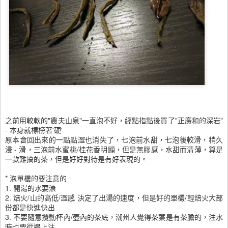
之前用較軟的"農夫山泉"一直泡不好，經點指點後買了"正廣和的深岩"
- 本身就標榜著'硬'
原本會回出來的一點點澀也消失了，七泡前水甜，七泡後較滑，稍久
浸 - 滑，三泡前水蜜桃/桂花香明顯，但是無膠感，水甜而清薄，算是
一款難搞的茶，但是好好對待是有好表現的。
* 泡單欉的要注意的
1. 開湯的水要滖
2. 焙火/山的高低/澀感 決定了出湯的速度，但是好的單欉/輕焙火大部
份都是快進快出
3. 不要隨意攪動杯內/壺內的茶底，潮州人覺得茶葉是有茶膽的，注水
時也要從邊上注