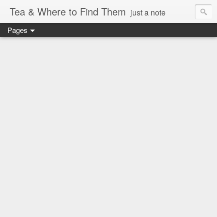
Tea & Where to Find Them
just a note
Pages