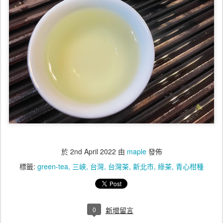
於
2nd April 2022
由
maple
發佈
標籤:
green-tea
三峽
台灣
台灣茶
新北市
綠茶
青心柑種
0
新增留言