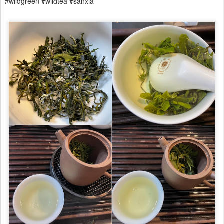
#wildgreen #wildtea #sanxia