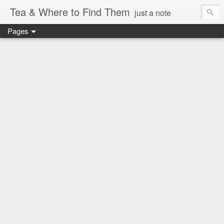
Tea & Where to Find Them
just a note
Pages