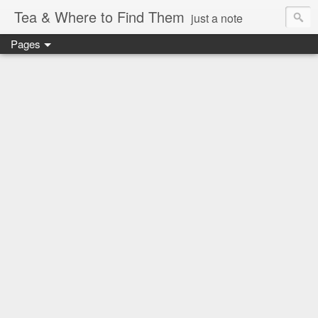
Tea & Where to Find Them
just a note
Pages