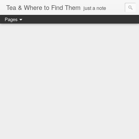
Tea & Where to Find Them
just a note
Pages