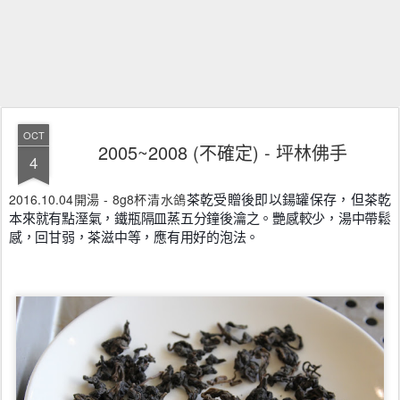
OCT
2005~2008 (不確定) - 坪林佛手
4
2016.10.04開湯 - 8g8杯清水鴿
茶乾受贈後即以鍚罐保存，但茶乾
本來就有點溼氣，鐵瓶隔皿蒸五分鐘後瀹之。艷感較少，湯中帶鬆
感，回甘弱，茶滋中等，應有用好的泡法。