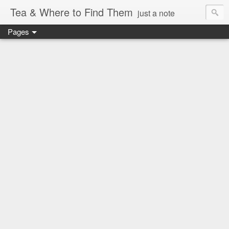
Tea & Where to Find Them
just a note
Pages