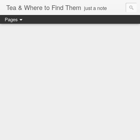
Tea & Where to Find Them
just a note
Pages