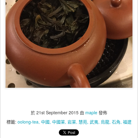
於
21st September 2015
由
maple
發佈
標籤:
oolong-tea
中國
中國茶
岩茶
慧苑
武夷
烏龍
石角
福建