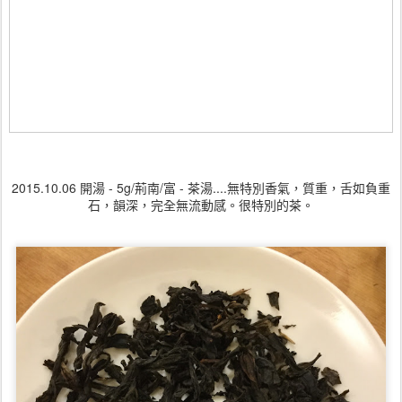
2015.10.06 開湯 - 5g/荊南/富 - 茶湯....無特別香氣，質重，舌如負重
石，韻深，完全無流動感。很特別的茶。