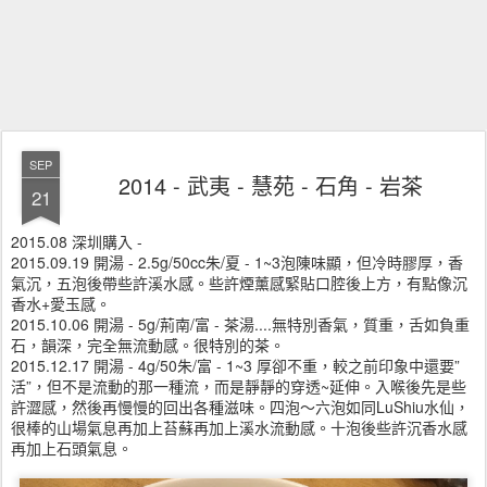
SEP
2014 - 武夷 - 慧苑 - 石角 - 岩茶
21
2015.08 深圳購入 -
2015.09.19 開湯 - 2.5g/50cc朱/夏 - 1~3泡陳味顯，但冷時膠厚，香
氣沉，五泡後帶些許溪水感。些許煙薰感緊貼口腔後上方，有點像沉
香水+愛玉感。
2015.10.06 開湯 - 5g/荊南/富 - 茶湯....無特別香氣，質重，舌如負重
石，韻深，完全無流動感。很特別的茶。
2015.12.17 開湯 - 4g/50朱/富 - 1~3 厚卻不重，較之前印象中還要”
活”，但不是流動的那一種流，而是靜靜的穿透~延伸。入喉後先是些
許澀感，然後再慢慢的回出各種滋味。四泡～六泡如同LuShiu水仙，
很棒的山場氣息再加上苔蘇再加上溪水流動感。十泡後些許沉香水感
再加上石頭氣息。