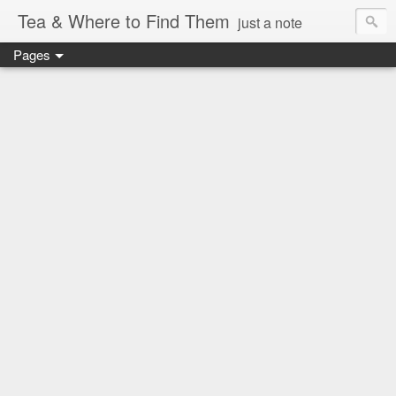
Tea & Where to Find Them
just a note
Pages