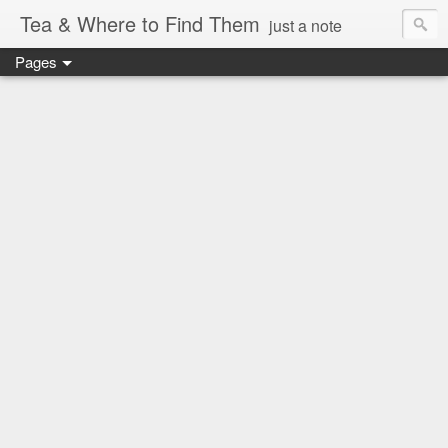
Tea & Where to Find Them
just a note
Pages