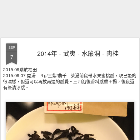
SEP
2014年 - 武夷 - 水簾洞 - 肉桂
7
2015.09購於福田 -
2015.09.07 開湯 - ４g/三紫/農千 - 茶湯前段帶水果蜜桃感，現已退的
很漂樣，但還可以再放再退的感覺。三四泡後香料感重＋揚，後段還
有些清涼感。