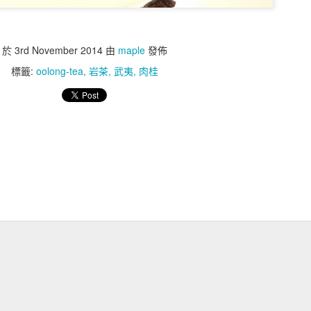
於
3rd November 2014
由
maple
發佈
標籤:
oolong-tea
岩茶
武夷
肉桂