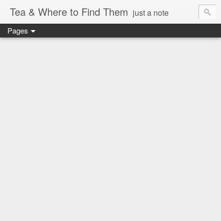
Tea & Where to Find Them
just a note
Pages