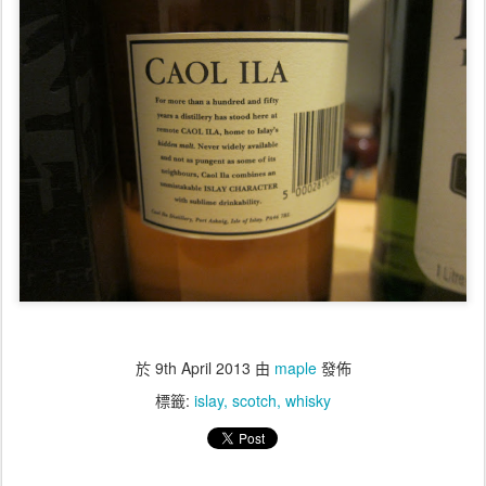
於
9th April 2013
由
maple
發佈
標籤:
islay
scotch
whisky