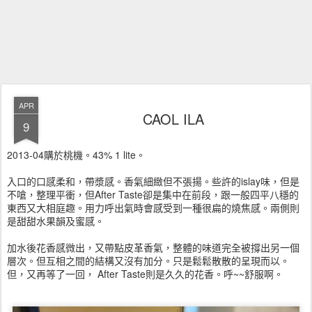
APR
CAOL ILA
9
2013-04購於桃機。43% 1 lite。
入口的口感柔和，帶漿感。香氣細緻但不張揚。些許的islay味，但是
不嗆，整理平衝，但After Taste卻是集中在前段，跟一般四平八穩的
東西又大相庭趣。用力呼出氣時會感受到一種很扁的燒焦感。兩側則
是甜甜水果韻及蜜感。
加水後花香感微出，又帶點皮革香氣，整體的味道完全被撐出另一個
層次。但互相之間的結構又沒有加分。只是鬆鬆散散的呈現而以。
但，又再等了一回， After Taste則是久久的花香。呼~~舒服啊。